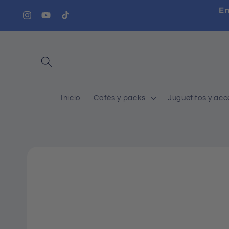
et
En
passer
Instagram
YouTube
TikTok
au
contenu
Inicio
Cafés y packs
Juguetitos y acc
Passer aux
informations
produits