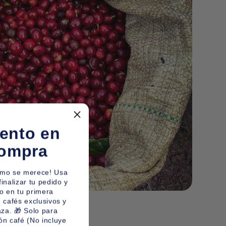
ento en
compra
omo se merece! Usa
nalizar tu pedido y
o en tu primera
 cafés exclusivos y
aza. 🎁 Solo para
ón café (No incluye