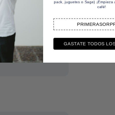
a un cultivo tipo
pack, juguetes o Sage) ¡Empieza a
café!
 90 horas.
PRIMERASORP
a:
El café en
de inox previamente
GASTATE TODOS LO
atices de sabor