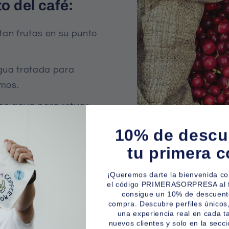
o del café:
tan frutas en su punto
ua tratada para
smos.
en agua para retirar
10% de descu
caliente (80 °C, 20
tu primera 
in). Esto libera
¡Queremos darte la bienvenida c
el código PRIMERASORPRESA al fi
:
Se extrae la pulpa y
consigue un 10% de descuent
compra. Descubre perfiles únicos,
a.
una experiencia real en cada t
nuevos clientes y solo en la secci