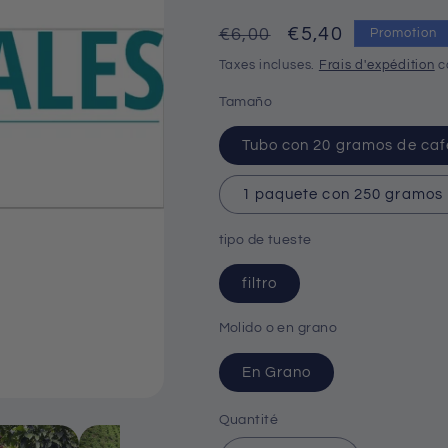
Prix
Prix
€5,40
Promotion
€6,00
habituel
promotionnel
Taxes incluses.
Frais d'expédition
c
Tamaño
Tubo con 20 gramos de caf
1 paquete con 250 gramos
tipo de tueste
filtro
Molido o en grano
En Grano
Quantité