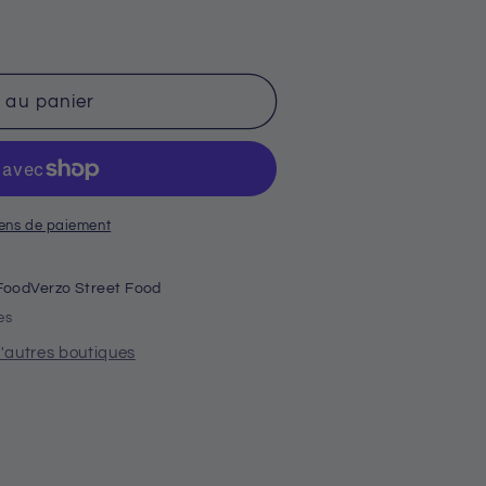
 au panier
ens de paiement
FoodVerzo Street Food
es
 d'autres boutiques