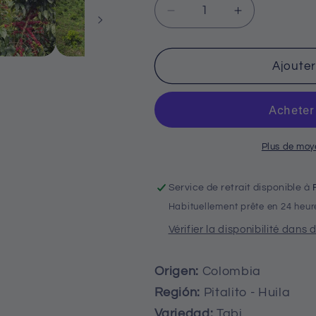
Réduire
Augmenter
la
la
quantité
quantité
de
de
Ajouter
Anibal
Anibal
Plaza
Plaza
Tabi
Tabi
(Colombia)
(Colombia)
Plus de moy
Service de retrait disponible à
Habituellement prête en 24 heur
Vérifier la disponibilité dans
Origen:
Colombia
Región:
Pitalito - Huila
Variedad:
Tabi