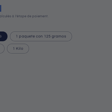
alculés à l'étape de paiement.
é
1 paquete con 125 gramos
1 Kilo