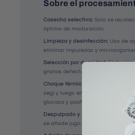
Sobre el procesamient
Cosecha selectiva:
Solo se recolec
óptimo de maduración.
Limpieza y desinfección:
Uso de ag
eliminar impurezas y microorgani
Selección por densidad:
Flotación 
granos defectuosos o inmaduros.
Choque térmico:
Inmersión en agua 
seg) y luego en agua fría (15 °C, 3 m
glucosa y pasteuriza los granos.
Despulpado y adición de azúcares
se añade jugo de cáscara prensad