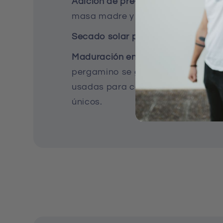
Adición de pre-fermentos:
Se agreg
masa madre y se fermenta durante
Secado solar por 15 días.
Maduración en barricas de cervez
pergamino se guarda en barricas 
usadas para cerveza, añadiendo m
únicos.