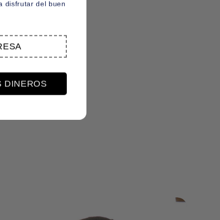
 disfrutar del buen
RESA
S DINEROS