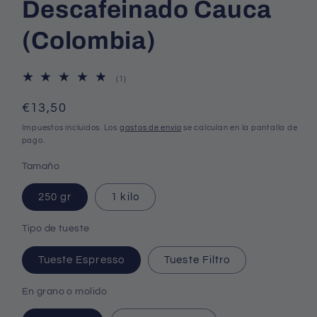
Descafeinado Cauca
(Colombia)
1
(1)
reseñas
totales
Precio
€13,50
habitual
Impuestos incluidos. Los
gastos de envío
se calculan en la pantalla de
pago.
Tamaño
250 gr
1 kilo
Tipo de tueste
Tueste Espresso
Tueste Filtro
En grano o molido