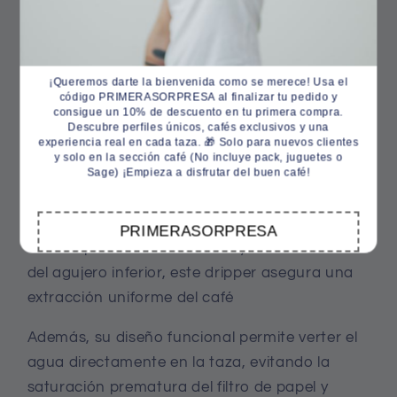
Retiro disponible en
FoodVerzo Street Food
10% de descuento en tu
Normalmente está listo en 24 horas
primera compra
Verificar disponibilidad en otras tiendas
¡Queremos darte la bienvenida como se merece! Usa el
código PRIMERASORPRESA al finalizar tu pedido y
El Cafec Tritan Flower Dripper Deep 27° se
consigue un 10% de descuento en tu primera compra.
Descubre perfiles únicos, cafés exclusivos y una
distingue por su diseño único y su capacidad
experiencia real en cada taza. 🎁 Solo para nuevos clientes
y solo en la sección café (No incluye pack, juguetes o
para preparar una taza de café perfecta de
Sage) ¡Empieza a disfrutar del buen café!
manera sencilla.
Con una estructura especial que incluye una
PRIMERASORPRESA
altura óptima de las costillas y un tamaño ideal
del agujero inferior, este dripper asegura una
extracción uniforme del café
GASTATE TODOS LOS DINEROS
Además, su diseño funcional permite verter el
agua directamente en la taza, evitando la
saturación prematura del filtro de papel y