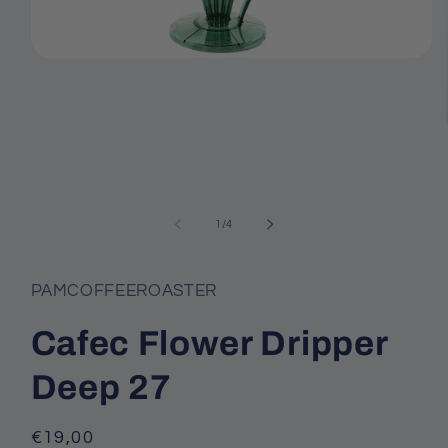
Abrir
elemento
multimedia
1
en
una
ventana
modal
de
1
/
4
PAMCOFFEEROASTER
Cafec Flower Dripper
Deep 27
Precio
€19,00