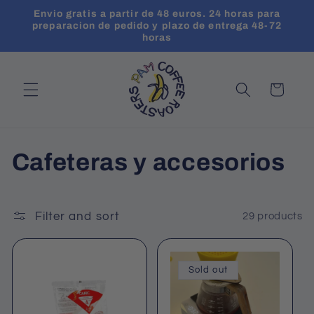
Skip to
Envio gratis a partir de 48 euros. 24 horas para
content
preparacion de pedido y plazo de entrega 48-72
horas
Cart
C
Cafeteras y accesorios
o
Filter and sort
l
29 products
l
Sold out
e