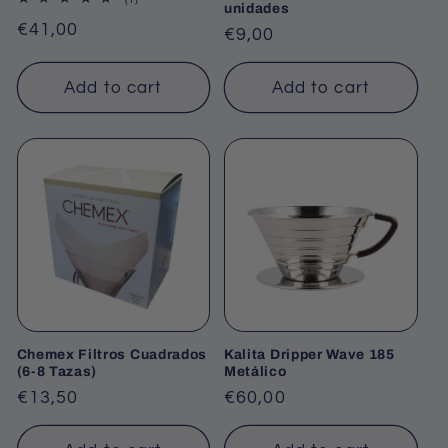
unidades
total
Regular
€41,00
reviews
Regular
€9,00
price
price
Add to cart
Add to cart
Chemex Filtros Cuadrados
Kalita Dripper Wave 185
(6-8 Tazas)
Metálico
Regular
€13,50
Regular
€60,00
price
price