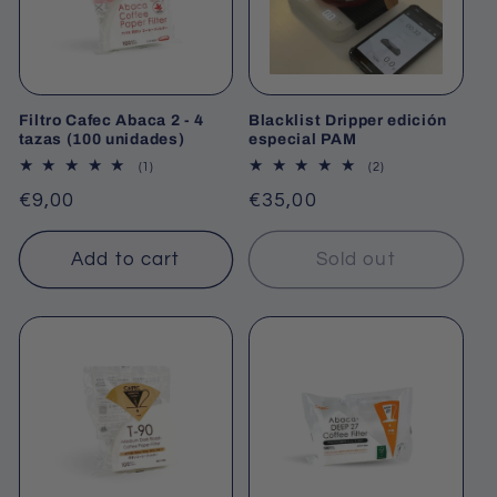
c
t
i
Filtro Cafec Abaca 2 - 4
Blacklist Dripper edición
o
tazas (100 unidades)
especial PAM
1
2
(1)
(2)
total
total
n
Regular
€9,00
Regular
€35,00
reviews
reviews
price
price
:
Add to cart
Sold out