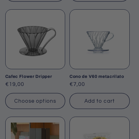
Cafec Flower Dripper
Cono de V60 metacrilato
Regular
€19,00
Regular
€7,00
price
price
Choose options
Add to cart