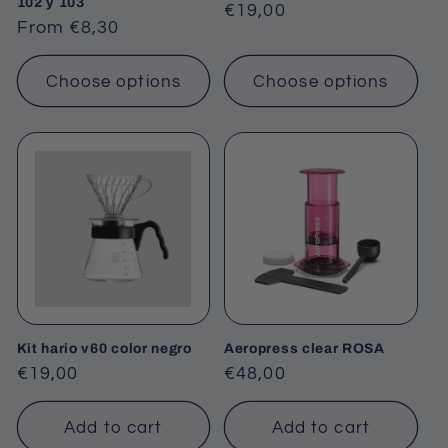
102 y 103
Regular
€19,00
Regular
From €8,30
price
price
Choose options
Choose options
Kit hario v60 color negro
Aeropress clear ROSA
Regular
€19,00
Regular
€48,00
price
price
Add to cart
Add to cart