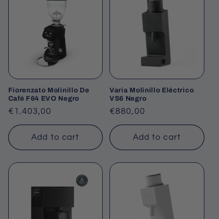
Fiorenzato Molinillo De
Varía Molinillo Eléctrico
Café F64 EVO Negro
VS6 Negro
Regular
€1.403,00
Regular
€880,00
price
price
Add to cart
Add to cart