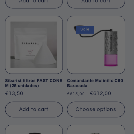
Add to cart
Add to cart
Sale
Sibarist filtros FAST CONE
Comandante Molinillo C60
M (25 unidades)
Baracuda
Regular
€13,50
Regular
Sale
€612,00
€615,00
price
price
price
Add to cart
Choose options