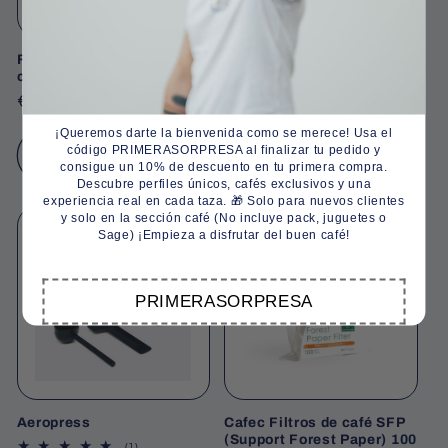
10% de descuento en tu
Filtro Cafec Abaca+
MOKA BELLEXPRESS
cónicos 100 unidades
COLORES PARA 6 TAZAS
primera compra
Regular
€9,00
Regular
€25,00
price
price
¡Queremos darte la bienvenida como se merece! Usa el
código PRIMERASORPRESA al finalizar tu pedido y
Add to cart
Add to cart
consigue un 10% de descuento en tu primera compra.
Descubre perfiles únicos, cafés exclusivos y una
experiencia real en cada taza. 🎁 Solo para nuevos clientes
y solo en la sección café (No incluye pack, juguetes o
Sage) ¡Empieza a disfrutar del buen café!
PRIMERASORPRESA
GASTATE TODOS LOS DINEROS
Aeropress
Cafec Filtros de café SFP
(Support Forest Paper) 100
1
(1)