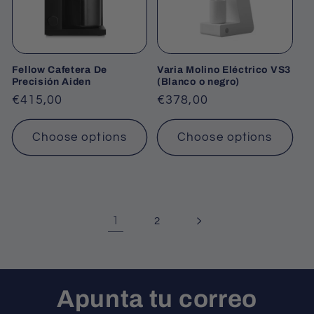
Fellow Cafetera De
Varia Molino Eléctrico VS3
Precisión Aiden
(Blanco o negro)
Regular
€415,00
Regular
€378,00
price
price
Choose options
Choose options
1
2
Apunta tu correo